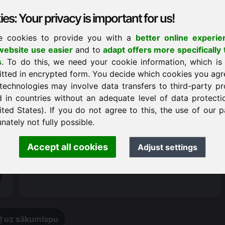
piedāvāt domēnu ze.eu par
20 līdz 30% lētāk
es: Your privacy is important for us!
nekā mūsu pārdošanas partneri.
e cookies to provide you with a
better online experie
ebsite use easier
and to
adapt offers more specifically 
Pirkuma pieprasījums
s
. To do this, we need your cookie information, which is
itted in encrypted form. You decide which cookies you agr
technologies may involve data transfers to third-party pr
d in countries without an adequate level of data protectio
Iepirkuma procedūra
ited States). If you do not agree to this, the use of our p
n
Kā
oficiāli pilnvarotam reģistratoram
Frankcom ir
nately not fully possible.
tieša tehniska piekļuve piedāvātajam domēnam,
tāpēc tas var nodrošināt nekomplicētu un
Accept all cookies
netraucētu visu pārdošanas procesu. Ja domēna
Adjust settings
vārds nav pašreizējā pārdošanas procesā, ir
iespējama arī tūlītēja iegāde.
ļ uz sākumlapu