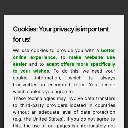
Cookies: Your privacy is important
for us!
We use cookies to provide you with a
better
online experience
, to
make website use
Domaininformation
easier
and to
adapt offers more specifically
to your wishes
. To do this, we need your
Domaininformation | Dansk
cookie information, which is always
transmitted in encrypted form. You decide
Saerpris: 5.000,00 Euro (ekskl. moms)
which cookies you agree to.
These technologies may involve data transfers
NY
Attraktive domænealternativer direkte på Find-Your-
to third-party providers located in countries
Domain.eu
without an adequate level of data protection
opdag ->
(e.g. the United States). If you do not agree to
this, the use of our pages is unfortunately not